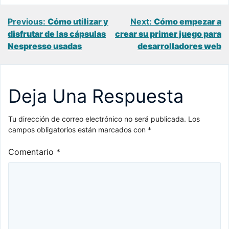
Navegación
Previous:
Cómo utilizar y
Next:
Cómo empezar a
disfrutar de las cápsulas
crear su primer juego para
de
Nespresso usadas
desarrolladores web
entradas
Deja Una Respuesta
Tu dirección de correo electrónico no será publicada.
Los
campos obligatorios están marcados con
*
Comentario
*