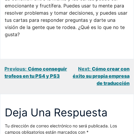
emocionante y fructífera. Puedes usar tu mente para
resolver problemas y tomar decisiones, y puedes usar
tus cartas para responder preguntas y darte una
visión de la gente que te rodea. ¿Qué es lo que no te
gusta?
Navegación
Previous:
Cómo conseguir
Next:
Cómo crear con
trofeos en tu PS4 y PS3
éxito su propia empresa
de
de traducción
entradas
Deja Una Respuesta
Tu dirección de correo electrónico no será publicada.
Los
campos obligatorios están marcados con
*