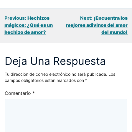
Navegación
Previous:
Hechizos
Next:
¡Encuentra los
mágicos: ¿Qué es un
mejores adivinos del amor
de
hechizo de amor?
del mundo!
entradas
Deja Una Respuesta
Tu dirección de correo electrónico no será publicada.
Los
campos obligatorios están marcados con
*
Comentario
*