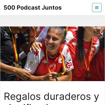
Skip
500 Podcast Juntos
to
the
La mejor información sobre los podcast
content
Regalos duraderos y