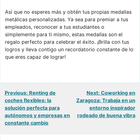
Así que no esperes más y obtén tus propias medallas
metálicas personalizadas. Ya sea para premiar a tus
empleados, reconocer a tus estudiantes o
simplemente para ti mismo, estas medallas son el
regalo perfecto para celebrar el éxito. ¡Brilla con tus
logros y lleva contigo un recordatorio constante de lo
que eres capaz de lograr!
Navegación
Previous:
Renting de
Next:
Coworking en
coches flexibles: la
Zaragoza: Trabaja en un
de
solución perfecta para
entorno inspirador
autónomos y empresas en
rodeado de buena vibra
entradas
constante cambio