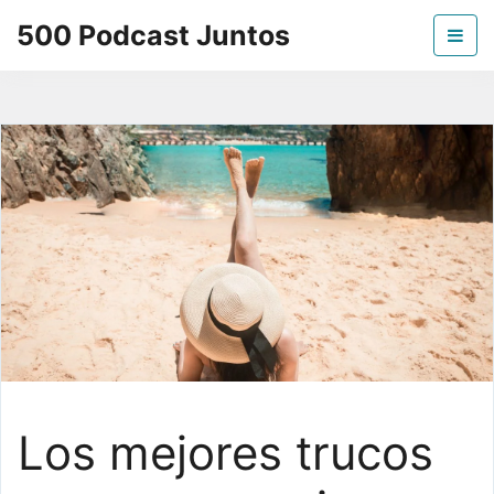
Skip
500 Podcast Juntos
to
the
La mejor información sobre los podcast
content
Los mejores trucos