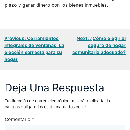
plazo y ganar dinero con los bienes inmuebles.
Navegación
Previous:
Cerramientos
Next:
¿Cómo elegir el
integrales de ventanas: La
seguro de hogar
de
elección correcta para su
comunitario adecuado?
hogar
entradas
Deja Una Respuesta
Tu dirección de correo electrónico no será publicada.
Los
campos obligatorios están marcados con
*
Comentario
*