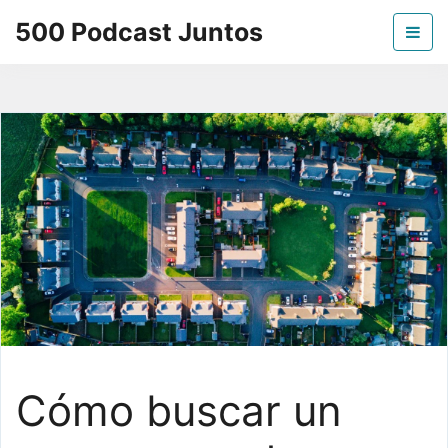
Skip
500 Podcast Juntos
to
the
La mejor información sobre los podcast
content
Cómo buscar un