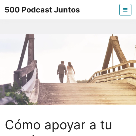
Skip
500 Podcast Juntos
to
the
La mejor información sobre los podcast
content
Cómo apoyar a tu