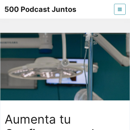
Skip
500 Podcast Juntos
to
the
La mejor información sobre los podcast
content
Aumenta tu